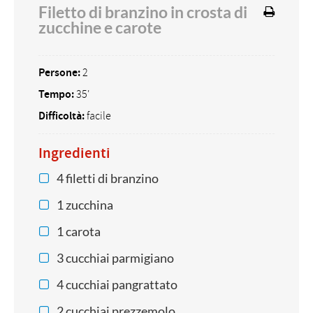
Filetto di branzino in crosta di
zucchine e carote
Persone:
2
Tempo:
35'
Difficoltà:
facile
Ingredienti
4 filetti di branzino
1 zucchina
1 carota
3 cucchiai parmigiano
4 cucchiai pangrattato
2 cucchiai prezzemolo